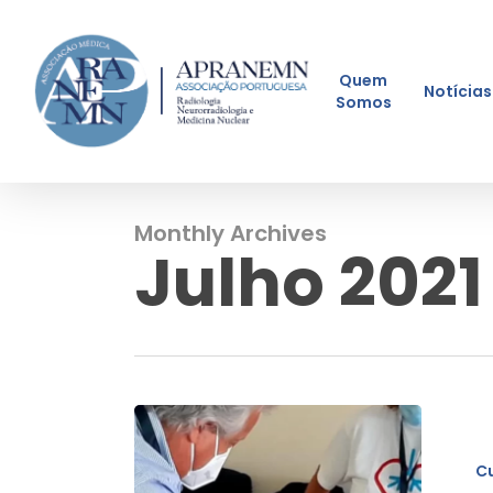
Skip
to
main
Quem
Notícias
content
Somos
Monthly Archives
Julho 2021
1º
Curso
C
SIV