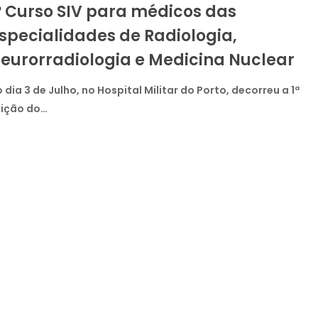
º Curso SIV para médicos das
specialidades de Radiologia,
eurorradiologia e Medicina Nuclear
lidades
 dia 3 de Julho, no Hospital Militar do Porto, decorreu a 1ª
ia,
dição do…
diologia
a