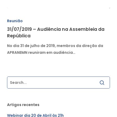
31/07/2019
–
Reunião
Audiência
31/07/2019 – Audiência na Assembleia da
na
República
Assembleia
da
No dia 31 de julho de 2019, membros da direção da
República
APRANEMN reuniram em audiência…
Artigos recentes
Webinar dia 20 de Abril às 21h