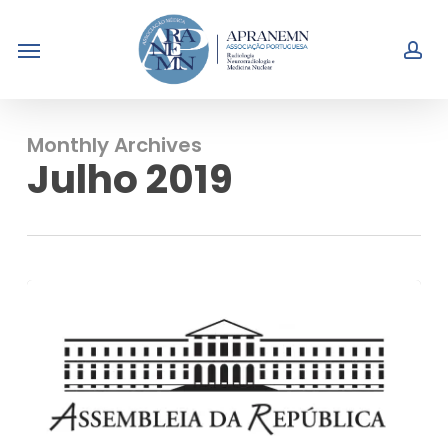
Skip
Menu
to
acc
main
content
Monthly Archives
Julho 2019