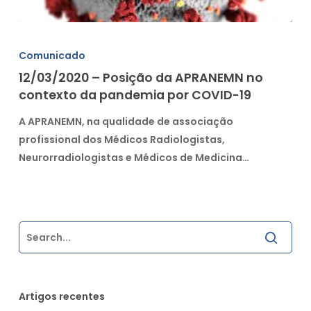
12/03/2020
–
Comunicado
Posição
12/03/2020 – Posição da APRANEMN no
da
contexto da pandemia por COVID-19
APRANEMN
no
A APRANEMN, na qualidade de associação
contexto
profissional dos Médicos Radiologistas,
da
Neurorradiologistas e Médicos de Medicina…
pandemia
por
COVID-
19
Artigos recentes