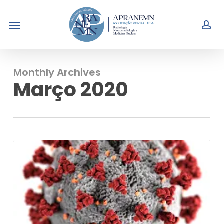
Skip
Menu
to
acc
main
content
Monthly Archives
Março 2020