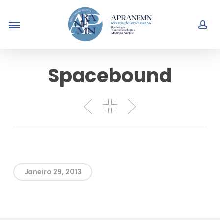
Skip
Menu
to
acc
main
content
Spacebound
Janeiro 29, 2013