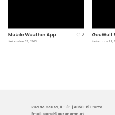
Mobile Weather App
GeoWolf 
0
Setembro 22, 2013
Setembro 22, 
Rua de Ceuta, 11 – 3º | 4050-191 Porto
Email:
geral@apranemn.pt