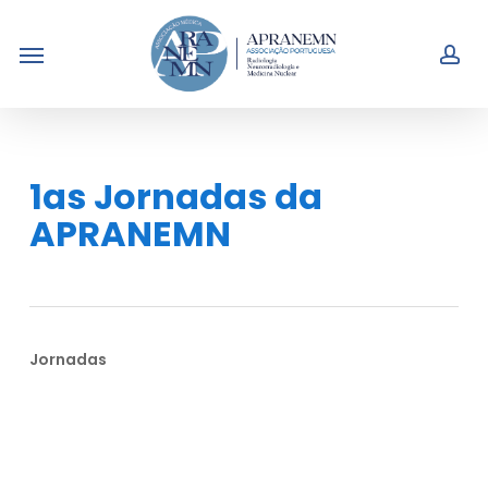
Skip
Menu
to
acc
main
content
1as Jornadas da
APRANEMN
Jornadas